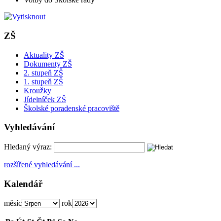
ZŠ
Aktuality ZŠ
Dokumenty ZŠ
2. stupeň ZŠ
1. stupeň ZŠ
Kroužky
Jídelníček ZŠ
Školské poradenské pracoviště
Vyhledávání
Hledaný výraz:
rozšířené vyhledávání ...
Kalendář
měsíc
rok