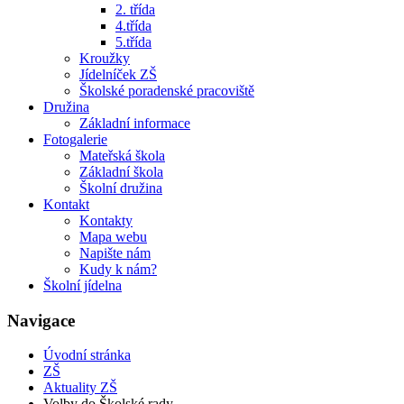
2. třída
4.třída
5.třída
Kroužky
Jídelníček ZŠ
Školské poradenské pracoviště
Družina
Základní informace
Fotogalerie
Mateřská škola
Základní škola
Školní družina
Kontakt
Kontakty
Mapa webu
Napište nám
Kudy k nám?
Školní jídelna
Navigace
Úvodní stránka
ZŠ
Aktuality ZŠ
Volby do Školské rady