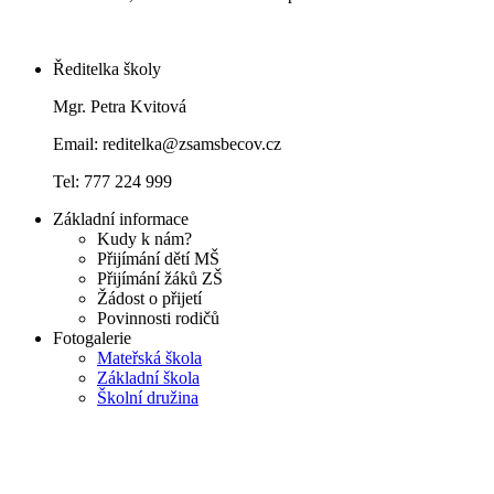
Ředitelka školy
Mgr. Petra Kvitová
Email: reditelka@zsamsbecov.cz
Tel: 777 224 999
Základní informace
Kudy k nám?
Přijímání dětí MŠ
Přijímání žáků ZŠ
Žádost o přijetí
Povinnosti rodičů
Fotogalerie
Mateřská škola
Základní škola
Školní družina