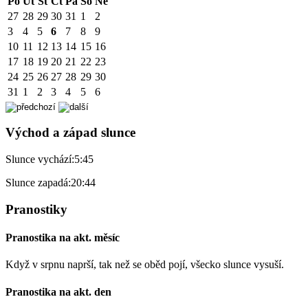
Po
Út
St
Čt
Pá
So
Ne
27
28
29
30
31
1
2
3
4
5
6
7
8
9
10
11
12
13
14
15
16
17
18
19
20
21
22
23
24
25
26
27
28
29
30
31
1
2
3
4
5
6
Východ a západ slunce
Slunce vychází:
5:45
Slunce zapadá:
20:44
Pranostiky
Pranostika na akt. měsíc
Když v srpnu naprší, tak než se oběd pojí, všecko slunce vysuší.
Pranostika na akt. den