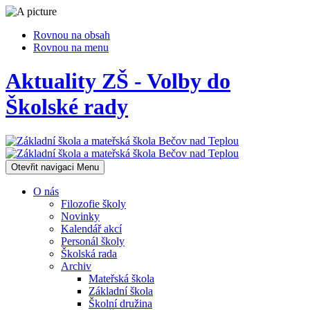
Rovnou na obsah
Rovnou na menu
Aktuality ZŠ - Volby do
Školské rady
Otevřit navigaci
Menu
O nás
Filozofie školy
Novinky
Kalendář akcí
Personál školy
Školská rada
Archiv
Mateřská škola
Základní škola
Školní družina