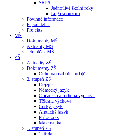
SRPŠ
Jednotlivé školní roky
Loga sponzorů
Povinné informace
E-podatelna
Projekty
MŠ
Dokumenty MŠ
Aktuality MŠ
Jídelníček MŠ
ZŠ
Aktuality ZŠ
Dokumenty ZŠ
Ochrana osobních údajů
2. stupeň ZŠ
Dějepis
Německý jazyk
Občanská a rodinná výchova
Tělesná výchova
Český jazyk
Anglický jazyk
Přírodopis
Matematika
1. stupeň ZŠ
1. třída