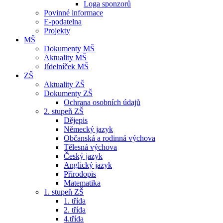
Loga sponzorů
Povinné informace
E-podatelna
Projekty
MŠ
Dokumenty MŠ
Aktuality MŠ
Jídelníček MŠ
ZŠ
Aktuality ZŠ
Dokumenty ZŠ
Ochrana osobních údajů
2. stupeň ZŠ
Dějepis
Německý jazyk
Občanská a rodinná výchova
Tělesná výchova
Český jazyk
Anglický jazyk
Přírodopis
Matematika
1. stupeň ZŠ
1. třída
2. třída
4.třída