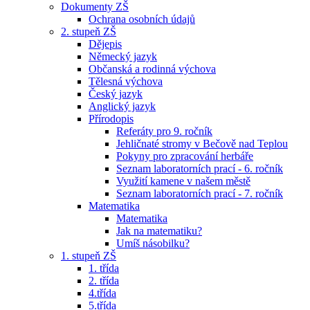
Dokumenty ZŠ
Ochrana osobních údajů
2. stupeň ZŠ
Dějepis
Německý jazyk
Občanská a rodinná výchova
Tělesná výchova
Český jazyk
Anglický jazyk
Přírodopis
Referáty pro 9. ročník
Jehličnaté stromy v Bečově nad Teplou
Pokyny pro zpracování herbáře
Seznam laboratorních prací - 6. ročník
Využití kamene v našem městě
Seznam laboratorních prací - 7. ročník
Matematika
Matematika
Jak na matematiku?
Umíš násobilku?
1. stupeň ZŠ
1. třída
2. třída
4.třída
5.třída