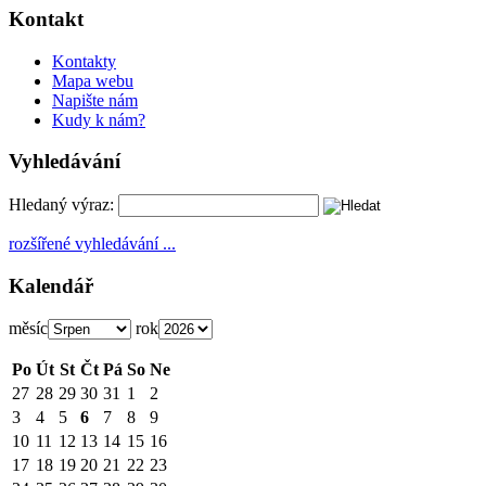
Kontakt
Kontakty
Mapa webu
Napište nám
Kudy k nám?
Vyhledávání
Hledaný výraz:
rozšířené vyhledávání ...
Kalendář
měsíc
rok
Po
Út
St
Čt
Pá
So
Ne
27
28
29
30
31
1
2
3
4
5
6
7
8
9
10
11
12
13
14
15
16
17
18
19
20
21
22
23