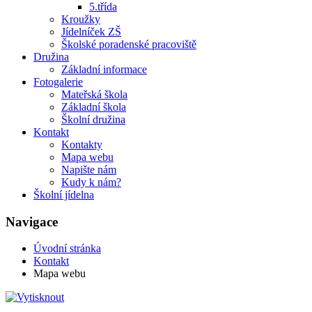
5.třída
Kroužky
Jídelníček ZŠ
Školské poradenské pracoviště
Družina
Základní informace
Fotogalerie
Mateřská škola
Základní škola
Školní družina
Kontakt
Kontakty
Mapa webu
Napište nám
Kudy k nám?
Školní jídelna
Navigace
Úvodní stránka
Kontakt
Mapa webu