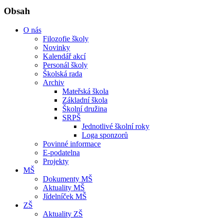
Obsah
O nás
Filozofie školy
Novinky
Kalendář akcí
Personál školy
Školská rada
Archiv
Mateřská škola
Základní škola
Školní družina
SRPŠ
Jednotlivé školní roky
Loga sponzorů
Povinné informace
E-podatelna
Projekty
MŠ
Dokumenty MŠ
Aktuality MŠ
Jídelníček MŠ
ZŠ
Aktuality ZŠ