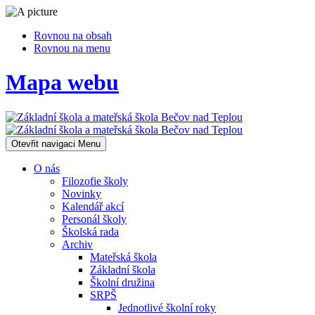
Rovnou na obsah
Rovnou na menu
Mapa webu
Otevřit navigaci
Menu
O nás
Filozofie školy
Novinky
Kalendář akcí
Personál školy
Školská rada
Archiv
Mateřská škola
Základní škola
Školní družina
SRPŠ
Jednotlivé školní roky