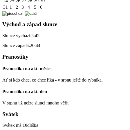
24
25
26
27
28
29
30
31
1
2
3
4
5
6
Východ a západ slunce
Slunce vychází:
5:45
Slunce zapadá:
20:44
Pranostiky
Pranostika na akt. měsíc
Ať si kdo chce, co chce říká - v srpnu ještě do rybníka.
Pranostika na akt. den
V srpnu již nelze slunci mnoho věřit.
Svátek
Svátek má
Oldřiška