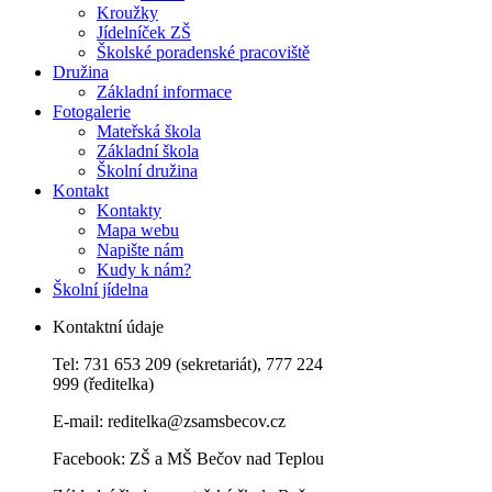
Kroužky
Jídelníček ZŠ
Školské poradenské pracoviště
Družina
Základní informace
Fotogalerie
Mateřská škola
Základní škola
Školní družina
Kontakt
Kontakty
Mapa webu
Napište nám
Kudy k nám?
Školní jídelna
Kontaktní údaje
Tel: 731 653 209 (sekretariát), 777 224
999 (ředitelka)
E-mail:
reditelka@zsamsbecov.cz
Facebook:
ZŠ a MŠ Bečov nad Teplou