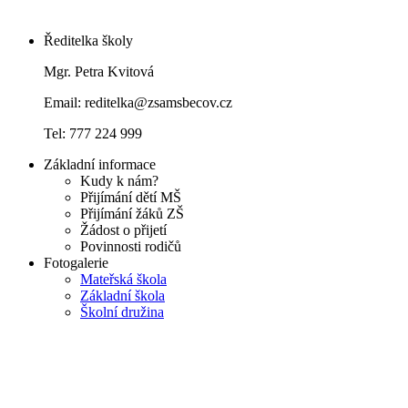
Ředitelka školy
Mgr. Petra Kvitová
Email: reditelka@zsamsbecov.cz
Tel: 777 224 999
Základní informace
Kudy k nám?
Přijímání dětí MŠ
Přijímání žáků ZŠ
Žádost o přijetí
Povinnosti rodičů
Fotogalerie
Mateřská škola
Základní škola
Školní družina