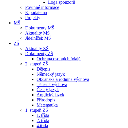
Loga sponzorů
Povinné informace
E-podatelna
Projekty
MŠ
Dokumenty MŠ
Aktuality MŠ
Jídelníček MŠ
ZŠ
Aktuality ZŠ
Dokumenty ZŠ
Ochrana osobních údajů
2. stupeň ZŠ
Dějepis
Německý jazyk
Občanská a rodinná výchova
Tělesná výchova
Český jazyk
Anglický jazyk
Přírodopis
Matematika
1. stupeň ZŠ
1. třída
2. třída
4.třída