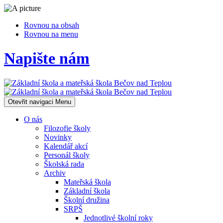
Rovnou na obsah
Rovnou na menu
Napište nám
Otevřit navigaci
Menu
O nás
Filozofie školy
Novinky
Kalendář akcí
Personál školy
Školská rada
Archiv
Mateřská škola
Základní škola
Školní družina
SRPŠ
Jednotlivé školní roky