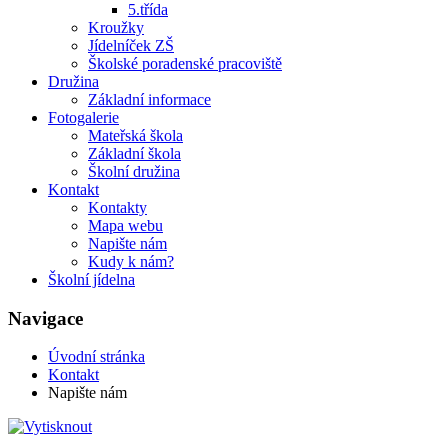
5.třída
Kroužky
Jídelníček ZŠ
Školské poradenské pracoviště
Družina
Základní informace
Fotogalerie
Mateřská škola
Základní škola
Školní družina
Kontakt
Kontakty
Mapa webu
Napište nám
Kudy k nám?
Školní jídelna
Navigace
Úvodní stránka
Kontakt
Napište nám