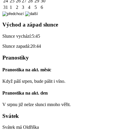
24
25
26
27
28
29
30
31
1
2
3
4
5
6
Východ a západ slunce
Slunce vychází:
5:45
Slunce zapadá:
20:44
Pranostiky
Pranostika na akt. měsíc
Když pálí srpen, bude pálit i víno.
Pranostika na akt. den
V srpnu již nelze slunci mnoho věřit.
Svátek
Svátek má
Oldřiška