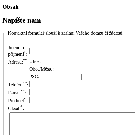
Obsah
Napište nám
Kontaktní formulář slouží k zaslání Vašeho dotazu či žádosti.
Jméno a
*
příjmení
:
**
Ulice:
Adresa:
Obec/Město:
PSČ:
**
Telefon
:
**
E-mail
:
*
Předmět
:
*
Obsah
: