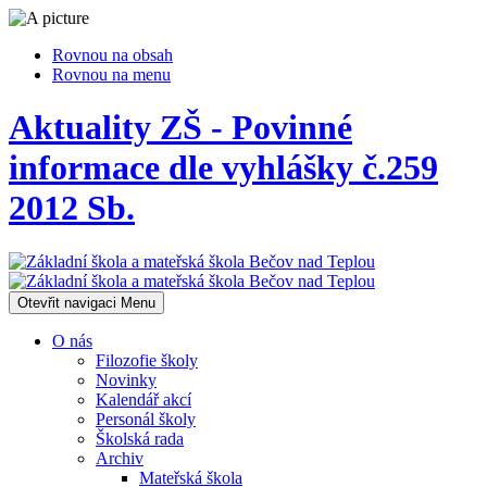
Rovnou na obsah
Rovnou na menu
Aktuality ZŠ - Povinné
informace dle vyhlášky č.259
2012 Sb.
Otevřit navigaci
Menu
O nás
Filozofie školy
Novinky
Kalendář akcí
Personál školy
Školská rada
Archiv
Mateřská škola