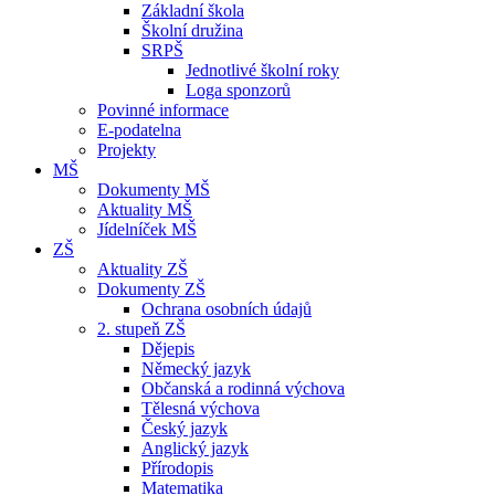
Základní škola
Školní družina
SRPŠ
Jednotlivé školní roky
Loga sponzorů
Povinné informace
E-podatelna
Projekty
MŠ
Dokumenty MŠ
Aktuality MŠ
Jídelníček MŠ
ZŠ
Aktuality ZŠ
Dokumenty ZŠ
Ochrana osobních údajů
2. stupeň ZŠ
Dějepis
Německý jazyk
Občanská a rodinná výchova
Tělesná výchova
Český jazyk
Anglický jazyk
Přírodopis
Matematika