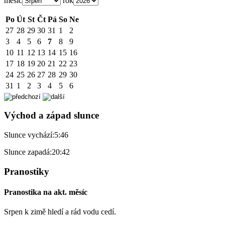
měsíc
rok
Po
Út
St
Čt
Pá
So
Ne
27
28
29
30
31
1
2
3
4
5
6
7
8
9
10
11
12
13
14
15
16
17
18
19
20
21
22
23
24
25
26
27
28
29
30
31
1
2
3
4
5
6
Východ a západ slunce
Slunce vychází:
5:46
Slunce zapadá:
20:42
Pranostiky
Pranostika na akt. měsíc
Srpen k zimě hledí a rád vodu cedí.