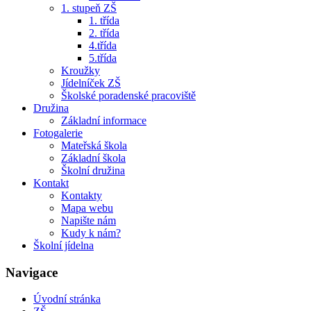
1. stupeň ZŠ
1. třída
2. třída
4.třída
5.třída
Kroužky
Jídelníček ZŠ
Školské poradenské pracoviště
Družina
Základní informace
Fotogalerie
Mateřská škola
Základní škola
Školní družina
Kontakt
Kontakty
Mapa webu
Napište nám
Kudy k nám?
Školní jídelna
Navigace
Úvodní stránka