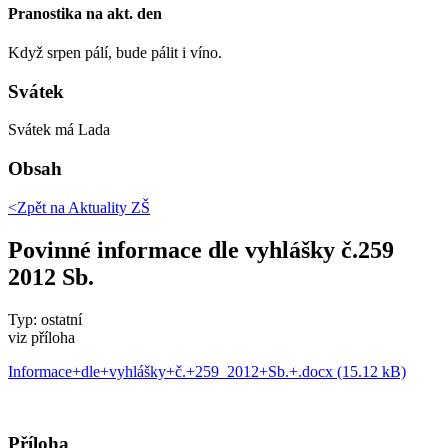
Pranostika na akt. den
Když srpen pálí, bude pálit i víno.
Svátek
Svátek má
Lada
Obsah
<Zpět na
Aktuality ZŠ
Povinné informace dle vyhlášky č.259
2012 Sb.
Typ: ostatní
viz příloha
Informace+dle+vyhlášky+č.+259_2012+Sb.+.docx (15.12 kB)
Příloha