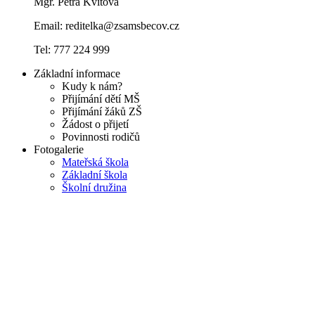
Mgr. Petra Kvitová
Email: reditelka@zsamsbecov.cz
Tel: 777 224 999
Základní informace
Kudy k nám?
Přijímání dětí MŠ
Přijímání žáků ZŠ
Žádost o přijetí
Povinnosti rodičů
Fotogalerie
Mateřská škola
Základní škola
Školní družina