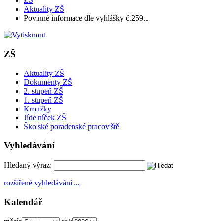
ZŠ
Aktuality ZŠ
Povinné informace dle vyhlášky č.259...
ZŠ
Aktuality ZŠ
Dokumenty ZŠ
2. stupeň ZŠ
1. stupeň ZŠ
Kroužky
Jídelníček ZŠ
Školské poradenské pracoviště
Vyhledávání
Hledaný výraz:
rozšířené vyhledávání ...
Kalendář