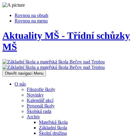
Rovnou na obsah
Rovnou na menu
Aktuality MŠ - Třídní schůzky
MŠ
Otevřit navigaci
Menu
O nás
Filozofie školy
Novinky
Kalendář akcí
Personál školy
Školská rada
Archiv
Mateřská škola
Základní škola
Školní družina