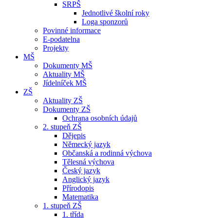
SRPŠ
Jednotlivé školní roky
Loga sponzorů
Povinné informace
E-podatelna
Projekty
MŠ
Dokumenty MŠ
Aktuality MŠ
Jídelníček MŠ
ZŠ
Aktuality ZŠ
Dokumenty ZŠ
Ochrana osobních údajů
2. stupeň ZŠ
Dějepis
Německý jazyk
Občanská a rodinná výchova
Tělesná výchova
Český jazyk
Anglický jazyk
Přírodopis
Matematika
1. stupeň ZŠ
1. třída