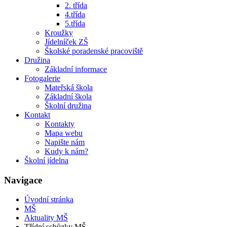
2. třída
4.třída
5.třída
Kroužky
Jídelníček ZŠ
Školské poradenské pracoviště
Družina
Základní informace
Fotogalerie
Mateřská škola
Základní škola
Školní družina
Kontakt
Kontakty
Mapa webu
Napište nám
Kudy k nám?
Školní jídelna
Navigace
Úvodní stránka
MŠ
Aktuality MŠ
Třídní schůzky MŠ