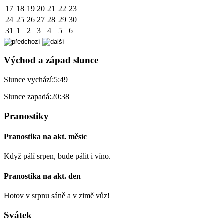
17
18
19
20
21
22
23
24
25
26
27
28
29
30
31
1
2
3
4
5
6
Východ a západ slunce
Slunce vychází:
5:49
Slunce zapadá:
20:38
Pranostiky
Pranostika na akt. měsíc
Když pálí srpen, bude pálit i víno.
Pranostika na akt. den
Hotov v srpnu sáně a v zimě vůz!
Svátek