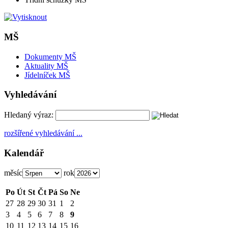
MŠ
Dokumenty MŠ
Aktuality MŠ
Jídelníček MŠ
Vyhledávání
Hledaný výraz:
rozšířené vyhledávání ...
Kalendář
měsíc
rok
Po
Út
St
Čt
Pá
So
Ne
27
28
29
30
31
1
2
3
4
5
6
7
8
9
10
11
12
13
14
15
16