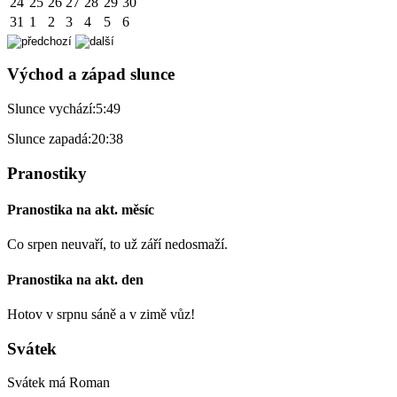
24
25
26
27
28
29
30
31
1
2
3
4
5
6
Východ a západ slunce
Slunce vychází:
5:49
Slunce zapadá:
20:38
Pranostiky
Pranostika na akt. měsíc
Co srpen neuvaří, to už září nedosmaží.
Pranostika na akt. den
Hotov v srpnu sáně a v zimě vůz!
Svátek
Svátek má
Roman