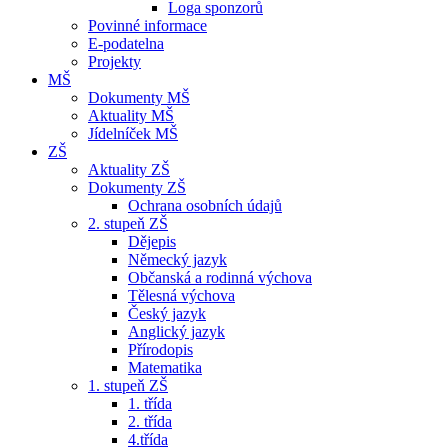
Loga sponzorů
Povinné informace
E-podatelna
Projekty
MŠ
Dokumenty MŠ
Aktuality MŠ
Jídelníček MŠ
ZŠ
Aktuality ZŠ
Dokumenty ZŠ
Ochrana osobních údajů
2. stupeň ZŠ
Dějepis
Německý jazyk
Občanská a rodinná výchova
Tělesná výchova
Český jazyk
Anglický jazyk
Přírodopis
Matematika
1. stupeň ZŠ
1. třída
2. třída
4.třída