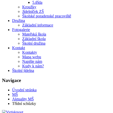
5.třída
Kroužky
Jídelníček ZŠ
Školské poradenské pracoviště
Družina
Základní informace
Fotogalerie
Mateřská škola
Základní škola
Školní družina
Kontakt
Kontakty
Mapa webu
Napište nám
Kudy k nám?
Školní jídelna
Navigace
Úvodní stránka
MŠ
Aktuality MŠ
Třídní schůzky