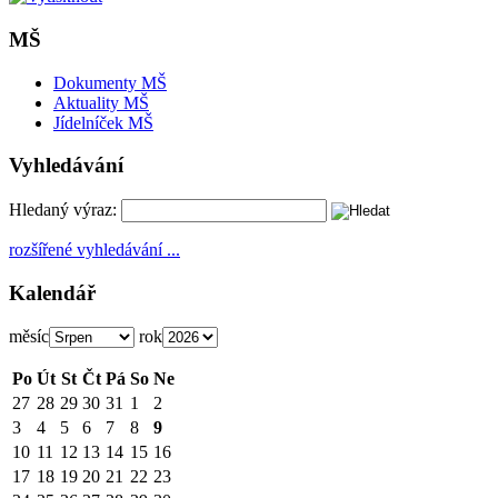
MŠ
Dokumenty MŠ
Aktuality MŠ
Jídelníček MŠ
Vyhledávání
Hledaný výraz:
rozšířené vyhledávání ...
Kalendář
měsíc
rok
Po
Út
St
Čt
Pá
So
Ne
27
28
29
30
31
1
2
3
4
5
6
7
8
9
10
11
12
13
14
15
16
17
18
19
20
21
22
23