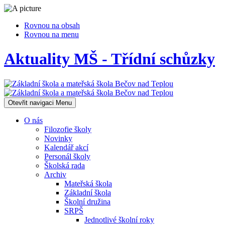
Rovnou na obsah
Rovnou na menu
Aktuality MŠ - Třídní schůzky
Otevřit navigaci
Menu
O nás
Filozofie školy
Novinky
Kalendář akcí
Personál školy
Školská rada
Archiv
Mateřská škola
Základní škola
Školní družina
SRPŠ
Jednotlivé školní roky