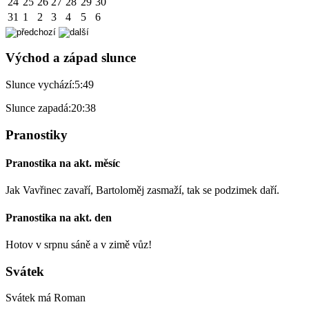
24
25
26
27
28
29
30
31
1
2
3
4
5
6
Východ a západ slunce
Slunce vychází:
5:49
Slunce zapadá:
20:38
Pranostiky
Pranostika na akt. měsíc
Jak Vavřinec zavaří, Bartoloměj zasmaží, tak se podzimek daří.
Pranostika na akt. den
Hotov v srpnu sáně a v zimě vůz!
Svátek
Svátek má
Roman