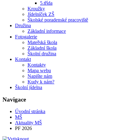
5.třída
Kroužky
Jídelníček ZŠ
Školské poradenské pracoviště
Družina
Základní informace
Fotogalerie
Mateřská škola
Základní škola
Školní družina
Kontakt
Kontakty
Mapa webu
Napište nám
Kudy k nám?
Školní jídelna
Navigace
Úvodní stránka
MŠ
Aktuality MŠ
PF 2026