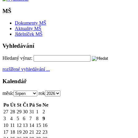
MŠ
Dokumenty MŠ
Aktuality MŠ
Jídelníček MŠ
Vyhledávání
Hledaný výraz:
rozšířené vyhledávání ...
Kalendář
měsíc
rok
Po
Út
St
Čt
Pá
So
Ne
27
28
29
30
31
1
2
3
4
5
6
7
8
9
10
11
12
13
14
15
16
17
18
19
20
21
22
23