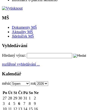
MŠ
Dokumenty MŠ
Aktuality MŠ
Jídelníček MŠ
Vyhledávání
Hledaný výraz:
rozšířené vyhledávání ...
Kalendář
měsíc
rok
Po
Út
St
Čt
Pá
So
Ne
27
28
29
30
31
1
2
3
4
5
6
7
8
9
10
11
12
13
14
15
16