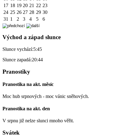
17
18
19
20
21
22
23
24
25
26
27
28
29
30
31
1
2
3
4
5
6
Východ a západ slunce
Slunce vychází:
5:45
Slunce zapadá:
20:44
Pranostiky
Pranostika na akt. měsíc
Moc hub srpnových - moc vánic sněhových.
Pranostika na akt. den
V srpnu již nelze slunci mnoho věřit.
Svátek