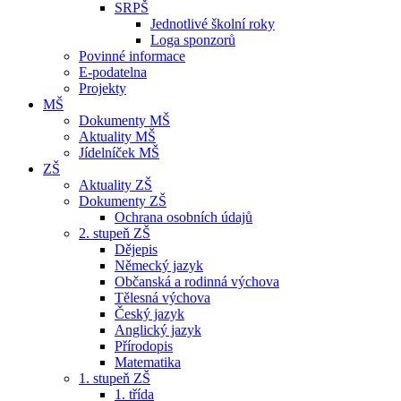
SRPŠ
Jednotlivé školní roky
Loga sponzorů
Povinné informace
E-podatelna
Projekty
MŠ
Dokumenty MŠ
Aktuality MŠ
Jídelníček MŠ
ZŠ
Aktuality ZŠ
Dokumenty ZŠ
Ochrana osobních údajů
2. stupeň ZŠ
Dějepis
Německý jazyk
Občanská a rodinná výchova
Tělesná výchova
Český jazyk
Anglický jazyk
Přírodopis
Matematika
1. stupeň ZŠ
1. třída