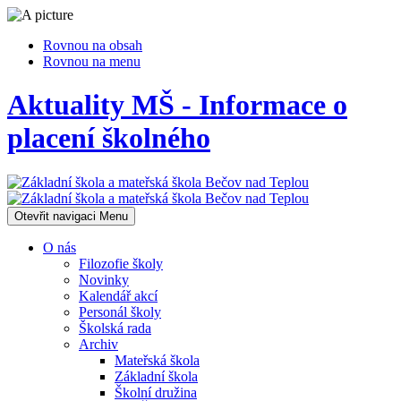
Rovnou na obsah
Rovnou na menu
Aktuality MŠ - Informace o
placení školného
Otevřit navigaci
Menu
O nás
Filozofie školy
Novinky
Kalendář akcí
Personál školy
Školská rada
Archiv
Mateřská škola
Základní škola
Školní družina