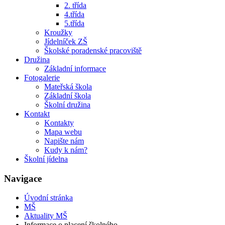
2. třída
4.třída
5.třída
Kroužky
Jídelníček ZŠ
Školské poradenské pracoviště
Družina
Základní informace
Fotogalerie
Mateřská škola
Základní škola
Školní družina
Kontakt
Kontakty
Mapa webu
Napište nám
Kudy k nám?
Školní jídelna
Navigace
Úvodní stránka
MŠ
Aktuality MŠ
Informace o placení školného