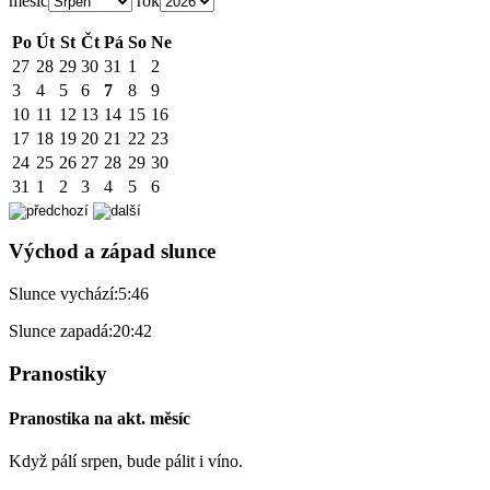
měsíc
rok
Po
Út
St
Čt
Pá
So
Ne
27
28
29
30
31
1
2
3
4
5
6
7
8
9
10
11
12
13
14
15
16
17
18
19
20
21
22
23
24
25
26
27
28
29
30
31
1
2
3
4
5
6
Východ a západ slunce
Slunce vychází:
5:46
Slunce zapadá:
20:42
Pranostiky
Pranostika na akt. měsíc
Když pálí srpen, bude pálit i víno.