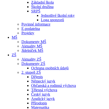
Základní škola
Školní družina
SRPŠ
Jednotlivé školní roky
Loga sponzorů
Povinné informace
E-podatelna
Projekty
MŠ
Dokumenty MŠ
Aktuality MŠ
Jídelníček MŠ
ZŠ
Aktuality ZŠ
Dokumenty ZŠ
Ochrana osobních údajů
2. stupeň ZŠ
Dějepis
Německý jazyk
Občanská a rodinná výchova
Tělesná výchova
Český jazyk
Anglický jazyk
Přírodopis
Matematika