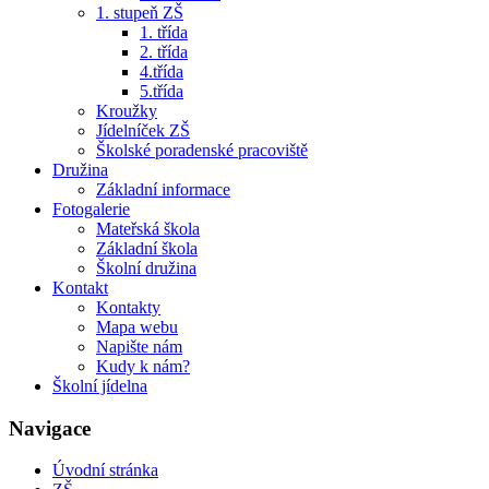
1. stupeň ZŠ
1. třída
2. třída
4.třída
5.třída
Kroužky
Jídelníček ZŠ
Školské poradenské pracoviště
Družina
Základní informace
Fotogalerie
Mateřská škola
Základní škola
Školní družina
Kontakt
Kontakty
Mapa webu
Napište nám
Kudy k nám?
Školní jídelna
Navigace
Úvodní stránka