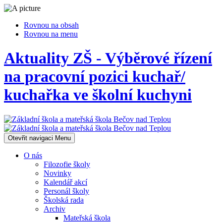
Rovnou na obsah
Rovnou na menu
Aktuality ZŠ - Výběrové řízení
na pracovní pozici kuchař/
kuchařka ve školní kuchyni
Otevřit navigaci
Menu
O nás
Filozofie školy
Novinky
Kalendář akcí
Personál školy
Školská rada
Archiv
Mateřská škola