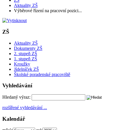
ZŠ
Aktuality ZŠ
Výběrové řízení na pracovní pozici...
ZŠ
Aktuality ZŠ
Dokumenty ZŠ
2. stupeň ZŠ
1. stupeň ZŠ
Kroužky
Jídelníček ZŠ
Školské poradenské pracoviště
Vyhledávání
Hledaný výraz:
rozšířené vyhledávání ...
Kalendář