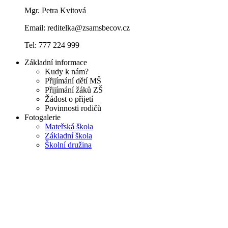
Mgr. Petra Kvitová
Email: reditelka@zsamsbecov.cz
Tel: 777 224 999
Základní informace
Kudy k nám?
Přijímání dětí MŠ
Přijímání žáků ZŠ
Žádost o přijetí
Povinnosti rodičů
Fotogalerie
Mateřská škola
Základní škola
Školní družina