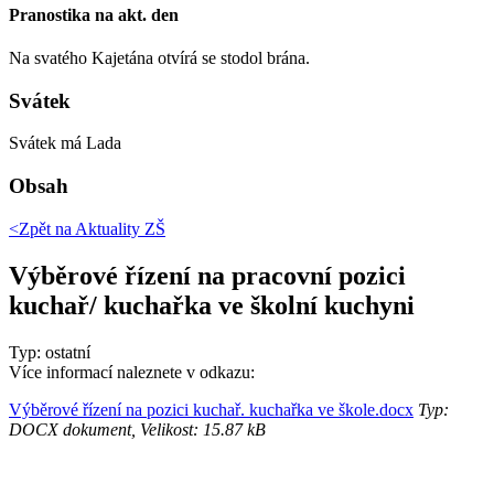
Pranostika na akt. den
Na svatého Kajetána otvírá se stodol brána.
Svátek
Svátek má
Lada
Obsah
<Zpět na
Aktuality ZŠ
Výběrové řízení na pracovní pozici
kuchař/ kuchařka ve školní kuchyni
Typ: ostatní
Více informací naleznete v odkazu:
Výběrové řízení na pozici kuchař. kuchařka ve škole.docx
Typ:
DOCX dokument, Velikost: 15.87 kB