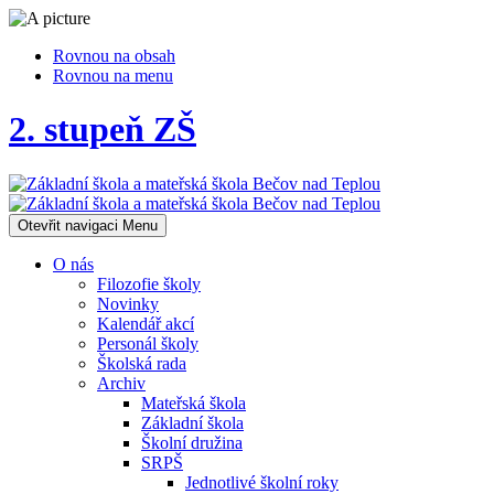
Rovnou na obsah
Rovnou na menu
2. stupeň ZŠ
Otevřit navigaci
Menu
O nás
Filozofie školy
Novinky
Kalendář akcí
Personál školy
Školská rada
Archiv
Mateřská škola
Základní škola
Školní družina
SRPŠ
Jednotlivé školní roky