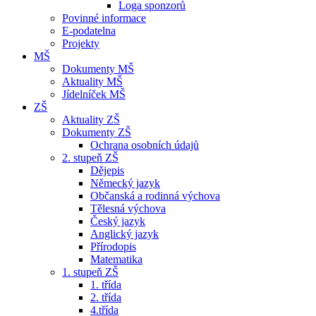
Loga sponzorů
Povinné informace
E-podatelna
Projekty
MŠ
Dokumenty MŠ
Aktuality MŠ
Jídelníček MŠ
ZŠ
Aktuality ZŠ
Dokumenty ZŠ
Ochrana osobních údajů
2. stupeň ZŠ
Dějepis
Německý jazyk
Občanská a rodinná výchova
Tělesná výchova
Český jazyk
Anglický jazyk
Přírodopis
Matematika
1. stupeň ZŠ
1. třída
2. třída
4.třída