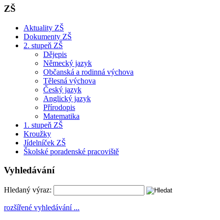
ZŠ
Aktuality ZŠ
Dokumenty ZŠ
2. stupeň ZŠ
Dějepis
Německý jazyk
Občanská a rodinná výchova
Tělesná výchova
Český jazyk
Anglický jazyk
Přírodopis
Matematika
1. stupeň ZŠ
Kroužky
Jídelníček ZŠ
Školské poradenské pracoviště
Vyhledávání
Hledaný výraz:
rozšířené vyhledávání ...