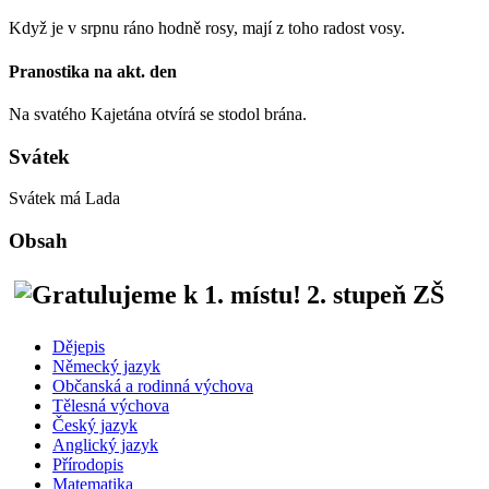
Když je v srpnu ráno hodně rosy, mají z toho radost vosy.
Pranostika na akt. den
Na svatého Kajetána otvírá se stodol brána.
Svátek
Svátek má
Lada
Obsah
2. stupeň ZŠ
Dějepis
Německý jazyk
Občanská a rodinná výchova
Tělesná výchova
Český jazyk
Anglický jazyk
Přírodopis
Matematika