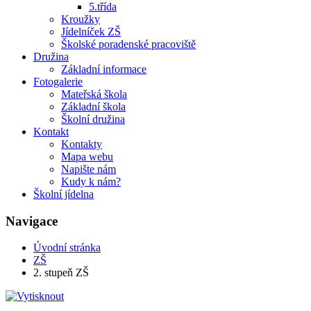
5.třída
Kroužky
Jídelníček ZŠ
Školské poradenské pracoviště
Družina
Základní informace
Fotogalerie
Mateřská škola
Základní škola
Školní družina
Kontakt
Kontakty
Mapa webu
Napište nám
Kudy k nám?
Školní jídelna
Navigace
Úvodní stránka
ZŠ
2. stupeň ZŠ