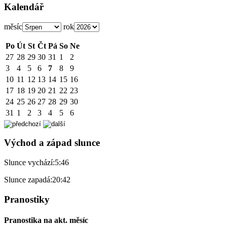
Kalendář
měsíc
rok
Po
Út
St
Čt
Pá
So
Ne
27
28
29
30
31
1
2
3
4
5
6
7
8
9
10
11
12
13
14
15
16
17
18
19
20
21
22
23
24
25
26
27
28
29
30
31
1
2
3
4
5
6
Východ a západ slunce
Slunce vychází:
5:46
Slunce zapadá:
20:42
Pranostiky
Pranostika na akt. měsíc