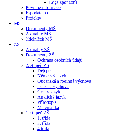
Loga sponzorů
Povinné informace
E-podatelna
Projekty
MŠ
Dokumenty MŠ
Aktuality MŠ
Jídelníček MŠ
ZŠ
Aktuality ZŠ
Dokumenty ZŠ
Ochrana osobních údajů
2. stupeň ZŠ
Dějepis
Německý jazyk
Občanská a rodinná výchova
Tělesná výchova
Český jazyk
Anglický jazyk
Přírodopis
Matematika
1. stupeň ZŠ
1. třída
2. třída
4.třída