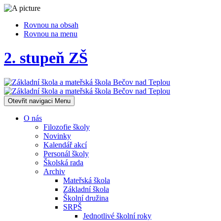
Rovnou na obsah
Rovnou na menu
2. stupeň ZŠ
Otevřit navigaci
Menu
O nás
Filozofie školy
Novinky
Kalendář akcí
Personál školy
Školská rada
Archiv
Mateřská škola
Základní škola
Školní družina
SRPŠ
Jednotlivé školní roky