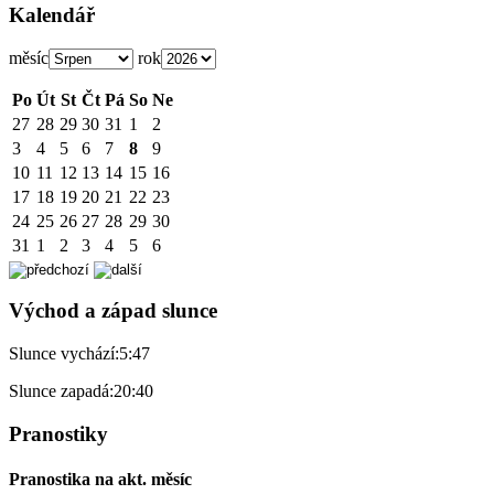
Kalendář
měsíc
rok
Po
Út
St
Čt
Pá
So
Ne
27
28
29
30
31
1
2
3
4
5
6
7
8
9
10
11
12
13
14
15
16
17
18
19
20
21
22
23
24
25
26
27
28
29
30
31
1
2
3
4
5
6
Východ a západ slunce
Slunce vychází:
5:47
Slunce zapadá:
20:40
Pranostiky
Pranostika na akt. měsíc