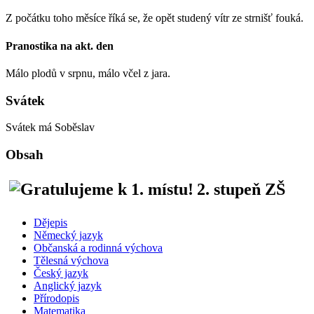
Z počátku toho měsíce říká se, že opět studený vítr ze strnišť fouká.
Pranostika na akt. den
Málo plodů v srpnu, málo včel z jara.
Svátek
Svátek má
Soběslav
Obsah
2. stupeň ZŠ
Dějepis
Německý jazyk
Občanská a rodinná výchova
Tělesná výchova
Český jazyk
Anglický jazyk
Přírodopis
Matematika