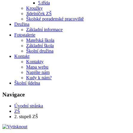
5.třída
Kroužky
Jídelníček ZŠ
Školské poradenské pracoviště
Družina
Základní informace
Fotogalerie
Mateřská škola
Základní škola
Školní družina
Kontakt
Kontakty
Mapa webu
Napište nám
Kudy k nám?
Školní jídelna
Navigace
Úvodní stránka
ZŠ
2. stupeň ZŠ