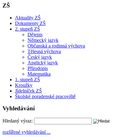
ZŠ
Aktuality ZŠ
Dokumenty ZŠ
2. stupeň ZŠ
Dějepis
Německý jazyk
Občanská a rodinná výchova
Tělesná výchova
Český jazyk
Anglický jazyk
Přírodopis
Matematika
1. stupeň ZŠ
Kroužky
Jídelníček ZŠ
Školské poradenské pracoviště
Vyhledávání
Hledaný výraz:
rozšířené vyhledávání ...