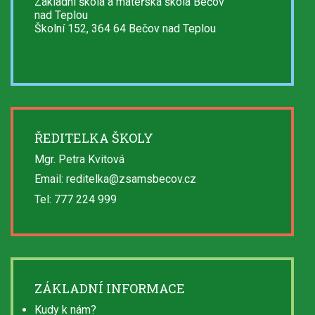
Základní škola a mateřská škola Bečov
nad Teplou
Školní 152, 364 64 Bečov nad Teplou
ŘEDITELKA ŠKOLY
Mgr. Petra Kvitová
Email: reditelka@zsamsbecov.cz
Tel: 777 224 999
ZÁKLADNÍ INFORMACE
Kudy k nám?