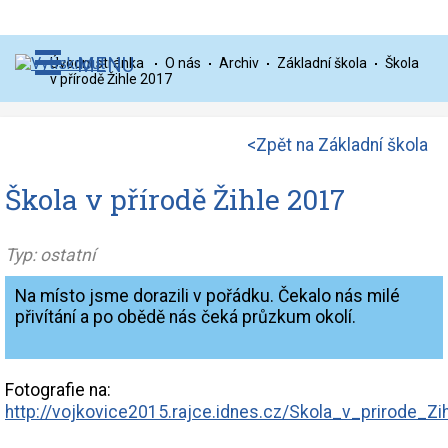
Otevřit
MENU
Úvodní stránka
O nás
Archiv
Základní škola
Škola
navigaci
v přírodě Žihle 2017
<Zpět na
Základní škola
Škola v přírodě Žihle 2017
Typ: ostatní
Na místo jsme dorazili v pořádku. Čekalo nás milé
přivítání a po obědě nás čeká průzkum okolí.
Fotografie na:
http://vojkovice2015.rajce.idnes.cz/Skola_v_prirode_Z