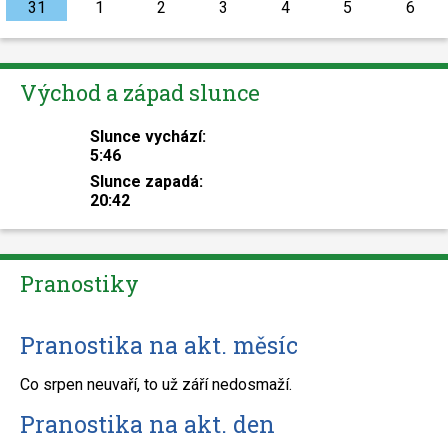
31
1
2
3
4
5
6
Východ a západ slunce
Slunce vychází:
5:46
Slunce zapadá:
20:42
Pranostiky
Pranostika na akt. měsíc
Co srpen neuvaří, to už září nedosmaží.
Pranostika na akt. den