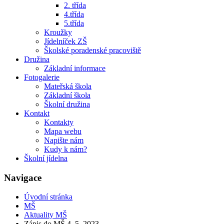
2. třída
4.třída
5.třída
Kroužky
Jídelníček ZŠ
Školské poradenské pracoviště
Družina
Základní informace
Fotogalerie
Mateřská škola
Základní škola
Školní družina
Kontakt
Kontakty
Mapa webu
Napište nám
Kudy k nám?
Školní jídelna
Navigace
Úvodní stránka
MŠ
Aktuality MŠ
Zápis do MŠ 4. 5. 2023