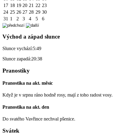
17
18
19
20
21
22
23
24
25
26
27
28
29
30
31
1
2
3
4
5
6
Východ a západ slunce
Slunce vychází:
5:49
Slunce zapadá:
20:38
Pranostiky
Pranostika na akt. měsíc
Když je v srpnu ráno hodně rosy, mají z toho radost vosy.
Pranostika na akt. den
Do svatého Vavřince nechval pšenice.
Svátek