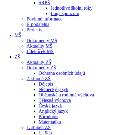
SRPŠ
Jednotlivé školní roky
Loga sponzorů
Povinné informace
E-podatelna
Projekty
MŠ
Dokumenty MŠ
Aktuality MŠ
Jídelníček MŠ
ZŠ
Aktuality ZŠ
Dokumenty ZŠ
Ochrana osobních údajů
2. stupeň ZŠ
Dějepis
Německý jazyk
Občanská a rodinná výchova
Tělesná výchova
Český jazyk
Anglický jazyk
Přírodopis
Matematika
1. stupeň ZŠ
1. třída