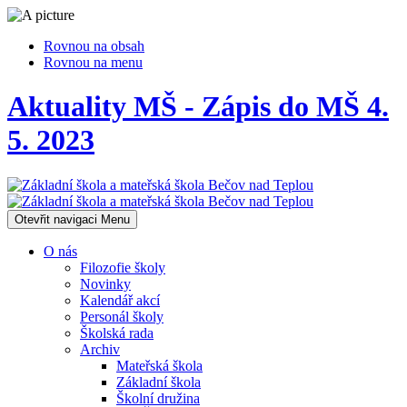
Rovnou na obsah
Rovnou na menu
Aktuality MŠ - Zápis do MŠ 4.
5. 2023
Otevřit navigaci
Menu
O nás
Filozofie školy
Novinky
Kalendář akcí
Personál školy
Školská rada
Archiv
Mateřská škola
Základní škola
Školní družina