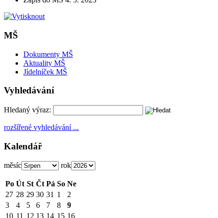
MŠ
Dokumenty MŠ
Aktuality MŠ
Jídelníček MŠ
Vyhledávání
Hledaný výraz:
rozšířené vyhledávání ...
Kalendář
měsíc
rok
Po
Út
St
Čt
Pá
So
Ne
27
28
29
30
31
1
2
3
4
5
6
7
8
9
10
11
12
13
14
15
16