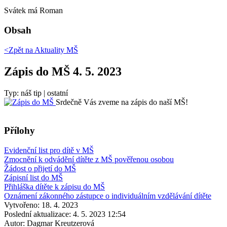
Svátek má
Roman
Obsah
<Zpět na
Aktuality MŠ
Zápis do MŠ 4. 5. 2023
Typ: náš tip | ostatní
Srdečně Vás zveme na zápis do naší MŠ!
Přílohy
Evidenční list pro dítě v MŠ
Zmocnění k odvádění dítěte z MŠ pověřenou osobou
Žádost o přijetí do MŠ
Zápisní list do MŠ
Přihláška dítěte k zápisu do MŠ
Oznámení zákonného zástupce o individuálním vzdělávání dítěte
Vytvořeno: 18. 4. 2023
Poslední aktualizace: 4. 5. 2023 12:54
Autor:
Dagmar Kreutzerová