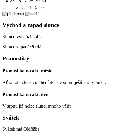
24
25
26
27
28
29
30
31
1
2
3
4
5
6
Východ a západ slunce
Slunce vychází:
5:45
Slunce zapadá:
20:44
Pranostiky
Pranostika na akt. měsíc
Ať si kdo chce, co chce říká - v srpnu ještě do rybníka.
Pranostika na akt. den
V srpnu již nelze slunci mnoho věřit.
Svátek
Svátek má
Oldřiška