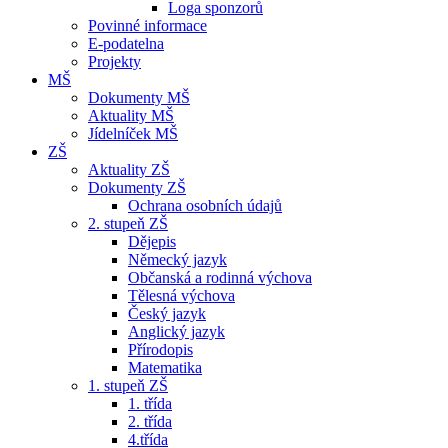
Loga sponzorů
Povinné informace
E-podatelna
Projekty
MŠ
Dokumenty MŠ
Aktuality MŠ
Jídelníček MŠ
ZŠ
Aktuality ZŠ
Dokumenty ZŠ
Ochrana osobních údajů
2. stupeň ZŠ
Dějepis
Německý jazyk
Občanská a rodinná výchova
Tělesná výchova
Český jazyk
Anglický jazyk
Přírodopis
Matematika
1. stupeň ZŠ
1. třída
2. třída
4.třída