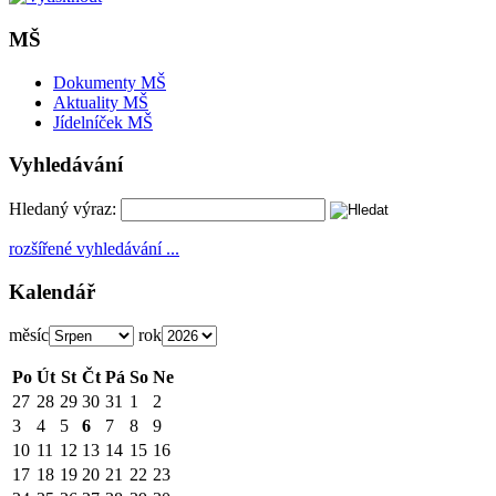
MŠ
Dokumenty MŠ
Aktuality MŠ
Jídelníček MŠ
Vyhledávání
Hledaný výraz:
rozšířené vyhledávání ...
Kalendář
měsíc
rok
Po
Út
St
Čt
Pá
So
Ne
27
28
29
30
31
1
2
3
4
5
6
7
8
9
10
11
12
13
14
15
16
17
18
19
20
21
22
23