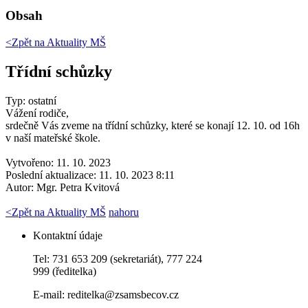
Obsah
<Zpět na
Aktuality MŠ
Třídní schůzky
Typ: ostatní
Vážení rodiče,
srdečně Vás zveme na třídní schůzky, které se konají 12. 10. od 16h
v naší mateřské škole.
Vytvořeno: 11. 10. 2023
Poslední aktualizace: 11. 10. 2023 8:11
Autor:
Mgr. Petra Kvitová
<
Zpět na Aktuality MŠ
nahoru
Kontaktní údaje
Tel: 731 653 209 (sekretariát), 777 224
999 (ředitelka)
E-mail:
reditelka@zsamsbecov.cz