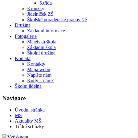
5.třída
Kroužky
Jídelníček ZŠ
Školské poradenské pracoviště
Družina
Základní informace
Fotogalerie
Mateřská škola
Základní škola
Školní družina
Kontakt
Kontakty
Mapa webu
Napište nám
Kudy k nám?
Školní jídelna
Navigace
Úvodní stránka
MŠ
Aktuality MŠ
Třídní schůzky