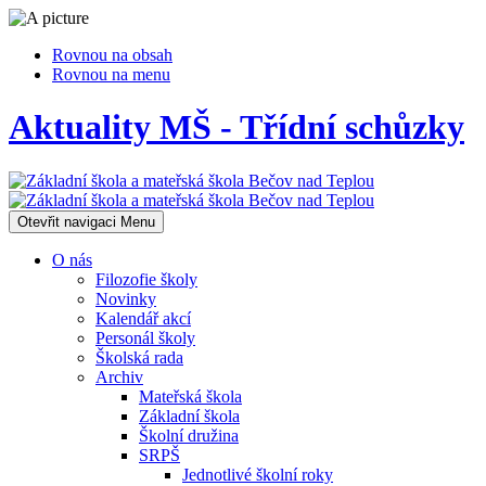
Rovnou na obsah
Rovnou na menu
Aktuality MŠ - Třídní schůzky
Otevřit navigaci
Menu
O nás
Filozofie školy
Novinky
Kalendář akcí
Personál školy
Školská rada
Archiv
Mateřská škola
Základní škola
Školní družina
SRPŠ
Jednotlivé školní roky