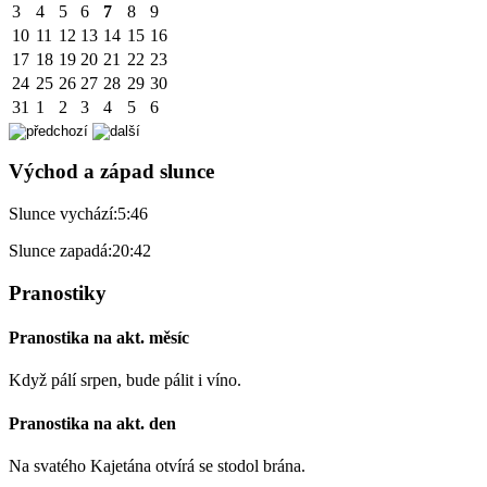
3
4
5
6
7
8
9
10
11
12
13
14
15
16
17
18
19
20
21
22
23
24
25
26
27
28
29
30
31
1
2
3
4
5
6
Východ a západ slunce
Slunce vychází:
5:46
Slunce zapadá:
20:42
Pranostiky
Pranostika na akt. měsíc
Když pálí srpen, bude pálit i víno.
Pranostika na akt. den
Na svatého Kajetána otvírá se stodol brána.