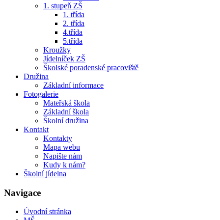
1. stupeň ZŠ
1. třída
2. třída
4.třída
5.třída
Kroužky
Jídelníček ZŠ
Školské poradenské pracoviště
Družina
Základní informace
Fotogalerie
Mateřská škola
Základní škola
Školní družina
Kontakt
Kontakty
Mapa webu
Napište nám
Kudy k nám?
Školní jídelna
Navigace
Úvodní stránka