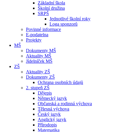
Základní škola
Školní družina
SRPŠ
Jednotlivé školní roky
Loga sponzorů
Povinné informace
E-podatelna
Projekty
MŠ
Dokumenty MŠ
Aktuality MŠ
Jídelníček MŠ
ZŠ
Aktuality ZŠ
Dokumenty ZŠ
Ochrana osobních údajů
2. stupeň ZŠ
Dějepis
Německý jazyk
Občanská a rodinná výchova
Tělesná výchova
Český jazyk
Anglický jazyk
Přírodopis
Matematika