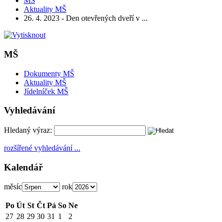
MŠ
Aktuality MŠ
26. 4. 2023 - Den otevřených dveří v ...
MŠ
Dokumenty MŠ
Aktuality MŠ
Jídelníček MŠ
Vyhledávání
Hledaný výraz:
rozšířené vyhledávání ...
Kalendář
měsíc
rok
Po
Út
St
Čt
Pá
So
Ne
27
28
29
30
31
1
2