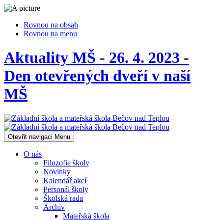
Rovnou na obsah
Rovnou na menu
Aktuality MŠ - 26. 4. 2023 -
Den otevřených dveří v naší
MŠ
Otevřit navigaci
Menu
O nás
Filozofie školy
Novinky
Kalendář akcí
Personál školy
Školská rada
Archiv
Mateřská škola