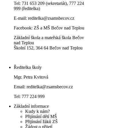
Tel: 731 653 209 (sekretariát), 777 224
999 (ředitelka)
E-mail:
reditelka@zsamsbecov.cz
Facebook:
ZŠ a MŠ Bečov nad Teplou
Základní škola a mateřská škola Bečov
nad Teplou
Školní 152, 364 64 Bečov nad Teplou
Ředitelka školy
Mgr. Petra Kvitová
Email: reditelka@zsamsbecov.cz
Tel: 777 224 999
Základní informace
Kudy k nám?
Přijímání dětí MŠ
Přijímání žáků ZŠ
Žádost o přijetí